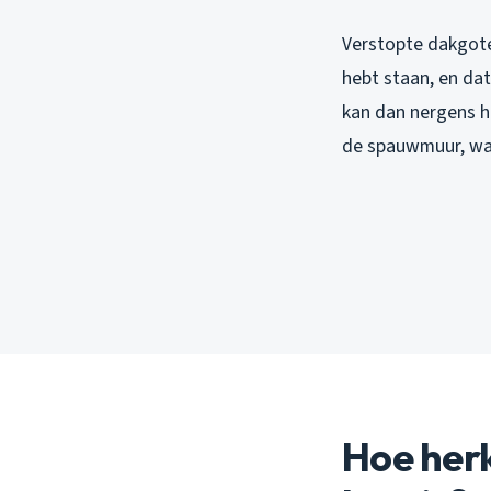
Verstopte dakgote
hebt staan, en dat
kan dan nergens he
de spauwmuur, waa
Hoe herk