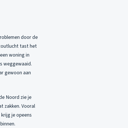
l problemen door de
zoutlucht tast het
 een woning in
as weggewaaid.
jaar gewoon aan
de Noord zie je
t zakken. Vooral
krijg je opeens
 binnen.