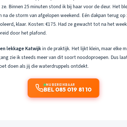
 ze. Binnen 25 minuten stond ik bij haar voor de deur. Het bl
 na de storm van afgelopen weekend. Eén dakpan terug op zi
leerd, klaar. Kosten: €175. Had ze gewacht tot na het wee
preid door het plafond.
en lekkage Katwijk
in de praktijk. Het lijkt klein, maar elke 
 gang zie ik steeds meer van dit soort noodoproepen. Dus laa
oet doen als jij die waterdruppels ontdekt.
NU BEREIKBAAR
BEL 085 019 81 10