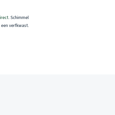
irect
. Schimmel
 een verfkwast.
d