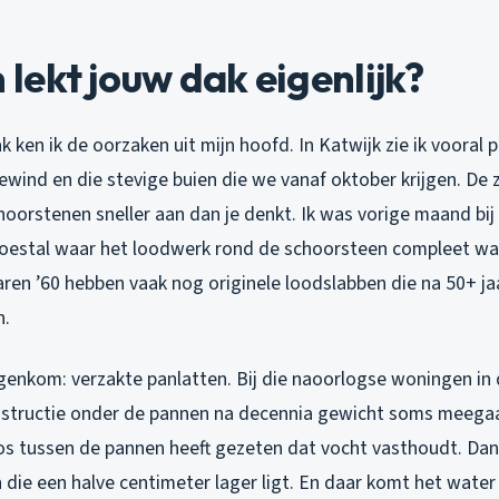
ekt jouw dak eigenlijk?
vak ken ik de oorzaken uit mijn hoofd. In Katwijk zie ik voora
wind en die stevige buien die we vanaf oktober krijgen. De 
oorstenen sneller aan dan je denkt. Ik was vorige maand bij
Koestal waar het loodwerk rond de schoorsteen compleet w
jaren ’60 hebben vaak nog originele loodslabben die na 50+ 
n.
genkom: verzakte panlatten. Bij die naoorlogse woningen in 
structie onder de pannen na decennia gewicht soms meegaa
os tussen de pannen heeft gezeten dat vocht vasthoudt. Dan 
n die een halve centimeter lager ligt. En daar komt het water