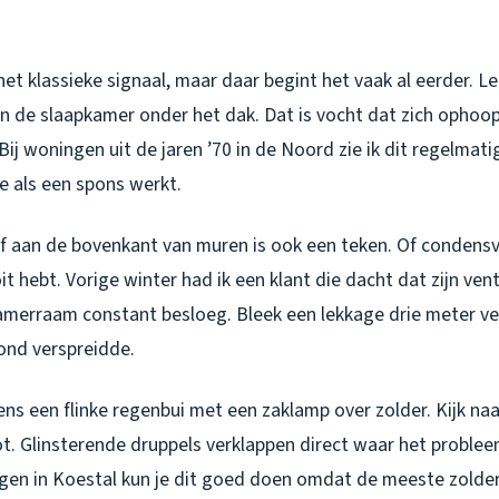
het klassieke signaal, maar daar begint het vaak al eerder. L
in de slaapkamer onder het dak. Dat is vocht dat zich ophoop
 Bij woningen uit de jaren ’70 in de Noord zie ik dit regelmat
ie als een spons werkt.
f aan de bovenkant van muren is ook een teken. Of conden
it hebt. Vorige winter had ik een klant die dacht dat zijn ven
amerraam constant besloeg. Bleek een lekkage drie meter ve
fond verspreidde.
dens een flinke regenbui met een zaklamp over zolder. Kijk n
. Glinsterende druppels verklappen direct waar het probleem 
gen in Koestal kun je dit goed doen omdat de meeste zolde