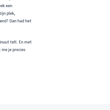
eek een
jn plek,
kend? Dan had het
minuut telt. En met
t me je precies