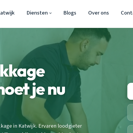
atwijk
Diensten
Blogs
Over ons
Cont
ekkage
oet je nu
age in Katwijk. Ervaren loodgieter