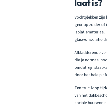
laat is?
Vochtplekken zijn 
geur op zolder of 
isolatiemateriaal.
glaswol isolatie d
Afbladderende ver
die je normaal noo
omdat zijn slaapk
door het hele pla
Een truc: loop tij
van het dakbeschot
sociale huurwonin