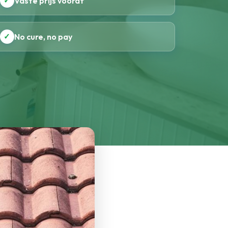
✓
Vaste prijs vooraf
✓
No cure, no pay