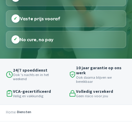
✓
Vaste prijs vooraf
✓
No cure, no pay
10 jaar garantie op ons
24/7 spoeddienst
werk
Ook 's nachts en in het
Ook daarna blijven we
weekend
bereikbaar
VCA-gecertificeerd
Volledig verzekerd
Veilig en vakkundig
Geen risico voor jou
Home
Diensten