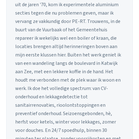
uit de jaren '70, kom ik experimentele aluminium
secties tegen die nu problemen geven, maar ik
vervang ze vakkundig door PE-RT. Trouwens, in de
buurt van de Vuurbaak of het Gemeentehuis
repareer ik wekelijks wel een boiler of kraan, die
locaties brengen altijd herinneringen boven aan
mijn eerste klussen hier. Buiten het werk geniet ik
van een wandeling langs de boulevard in Katwijk
aan Zee, met een lekkere koffie in de hand. Het
houdt me verbonden met de plek waar ik woon en
werk. Ik doe het volledige spectrum: van CV-
onderhoud en lekkagedetectie tot
sanitairrenovaties, rioolontstoppingen en
preventief onderhoud. Seizoensgebonden, hè,
herfst voor ketels, winter voor lekkages, zomer
voor douches. En 24/7 spoedhulp, binnen 30
minuten ter plaatse, zonder voorrijkosten en met