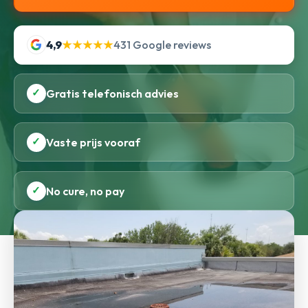
4,9
★★★★★
431 Google reviews
✓
Gratis telefonisch advies
✓
Vaste prijs vooraf
✓
No cure, no pay