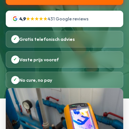
4,9
★★★★★
431 Google reviews
✓
Gratis telefonisch advies
✓
Vaste prijs vooraf
✓
No cure, no pay