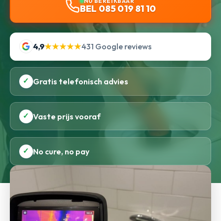
NU BEREIKBAAR
BEL 085 019 81 10
4,9
★★★★★
431 Google reviews
✓
Gratis telefonisch advies
✓
Vaste prijs vooraf
✓
No cure, no pay