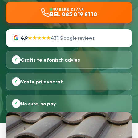
NU BEREIKBAAR
BEL 085 019 81 10
4,9
★★★★★
431 Google reviews
✓
Gratis telefonisch advies
✓
Vaste prijs vooraf
✓
No cure, no pay