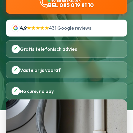
NU BEREIKBAAR
BEL 085 019 81 10
4,9
★★★★★
431 Google reviews
✓
Gratis telefonisch advies
✓
Vaste prijs vooraf
✓
No cure, no pay