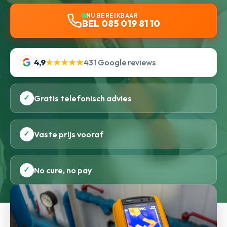
NU BEREIKBAAR
BEL 085 019 81 10
4,9
★★★★★
431 Google reviews
✓
Gratis telefonisch advies
✓
Vaste prijs vooraf
✓
No cure, no pay