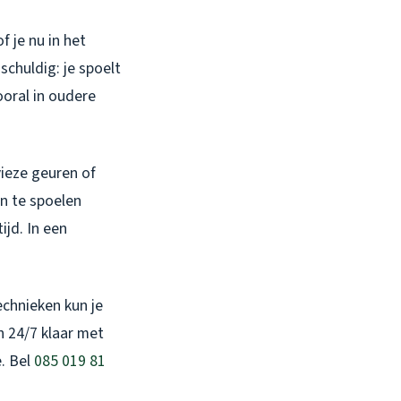
 je nu in het
schuldig: je spoelt
ooral in oudere
vieze geuren of
en te spoelen
ijd. In een
echnieken kun je
 24/7 klaar met
e. Bel
085 019 81