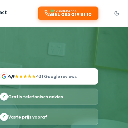
act
NU BEREIKBAAR
BEL 085 019 81 10
4,9
★★★★★
431 Google reviews
✓
Gratis telefonisch advies
✓
Vaste prijs vooraf