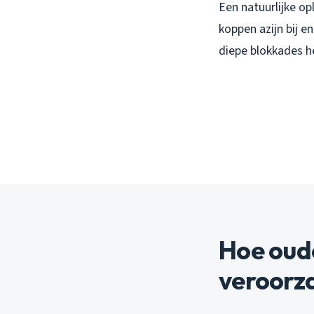
Een natuurlijke op
koppen azijn bij e
diepe blokkades h
Hoe oud
veroorz