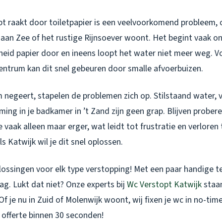
t raakt door toiletpapier is een veelvoorkomend probleem, of
 aan Zee of het rustige Rijnsoever woont. Het begint vaak on
heid papier door en ineens loopt het water niet meer weg. V
entrum kan dit snel gebeuren door smalle afvoerbuizen.
m negeert, stapelen de problemen zich op. Stilstaand water, 
ming in je badkamer in ’t Zand zijn geen grap. Blijven prober
vaak alleen maar erger, wat leidt tot frustratie en verloren t
s Katwijk wil je dit snel oplossen.
plossingen voor elk type verstopping! Met een paar handige t
lag. Lukt dat niet? Onze experts bij
Wc Verstopt Katwijk
staan
Of je nu in Zuid of Molenwijk woont, wij fixen je wc in no-tim
 offerte binnen 30 seconden!