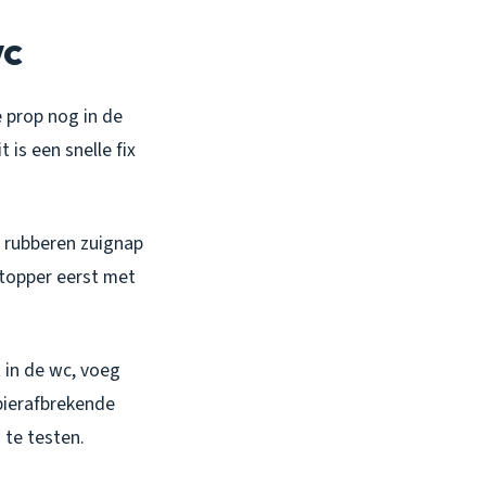
wc
e prop nog in de
 is een snelle fix
e rubberen zuignap
stopper eerst met
 in de wc, voeg
pierafbrekende
 te testen.