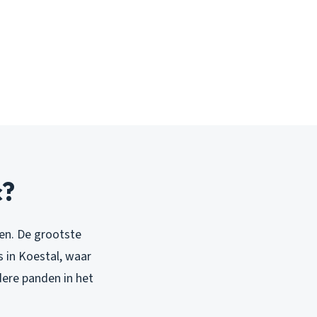
c?
en. De grootste
s in Koestal, waar
dere panden in het