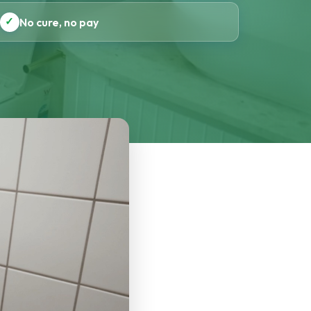
✓
No cure, no pay