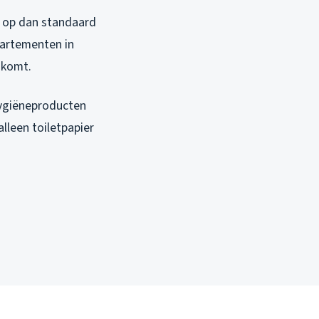
er op dan standaard
partementen in
oskomt.
hygiëneproducten
lleen toiletpapier